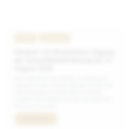
Aktuelles
Qigong Kurse
Weiterer 10-Wochenkurs Qigong
als Gesundheitsförderung ab 14.
August 2026
Mach mit! Dieser Kurs hilft Dir, zu entspannen
und gibt Dir neue Energie. Qigong ist nahezu für
Jeden geeignet und bietet einen wertvollen
Ausgleich bei Alltagsstress und Leistungsdruck.
Der Kurs ist von der...
mehr lesen