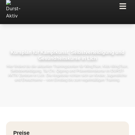
Kursplan für Kampfkunst, Selbstverteidigung und
Gesundheitskurse in Lich
Hier findest du die aktuellen Trainingszeiten für WingTsun, Kids-WingTsun,
Selbstverteidigung, Tai Chi, Qigong und Präventionskurse im DURST-
AKTIV Zentrum in Lich. Die Angebote richten sich an Kinder, Jugendliche
und Erwachsene – vom Einstieg bis zum regelmäßigen Training.
Preise