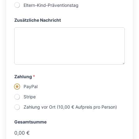
Eltern-Kind-Präventionstag
1
Zusätzliche Nachricht
0
-
W
o
c
h
e
n
k
u
r
Zahlung
*
s
)
PayPal
/
(
Stripe
B
i
Zahlung vor Ort (10,00 € Aufpreis pro Person)
l
d
u
Gesamtsumme
n
g
0,00 €
s