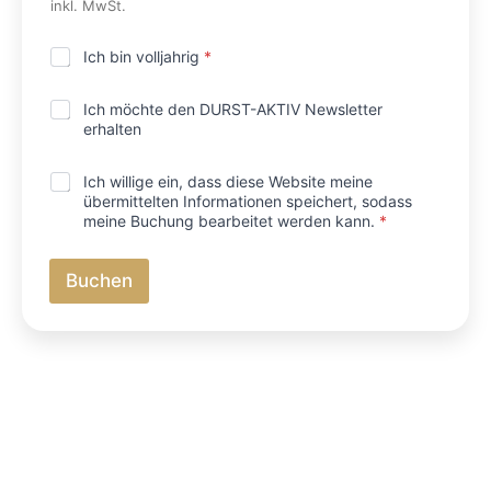
inkl. MwSt.
u
r
l
V
Ich bin volljahrig
*
a
o
u
l
b
N
Ich möchte den DURST-AKTIV Newsletter
l
)
e
erhalten
j
w
ä
s
h
D
Ich willige ein, dass diese Website meine
l
r
S
e
übermittelten Informationen speichert, sodass
i
G
t
meine Buchung bearbeitet werden kann.
*
g
V
t
k
O
e
e
-
r
i
Buchen
E
t
i
*
n
v
e
r
s
t
ä
n
d