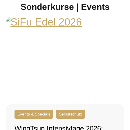
n
Sonderkurse | Events
i
s
*
Events & Specials
Selbstschutz
WingTsun Intensivtage 2026: