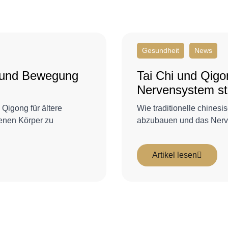
Gesundheit
News
i und Bewegung
Tai Chi und Qig
Nervensystem st
Qigong für ältere
Wie traditionelle chinesi
genen Körper zu
abzubauen und das Nerve
Artikel lesen