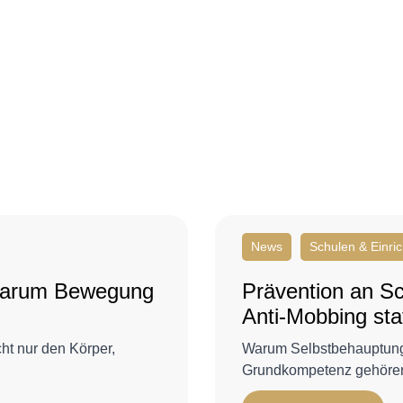
News
Schulen & Einri
 Warum Bewegung
Prävention an S
Anti-Mobbing sta
ht nur den Körper,
Warum Selbstbehauptung
Grundkompetenz gehören 